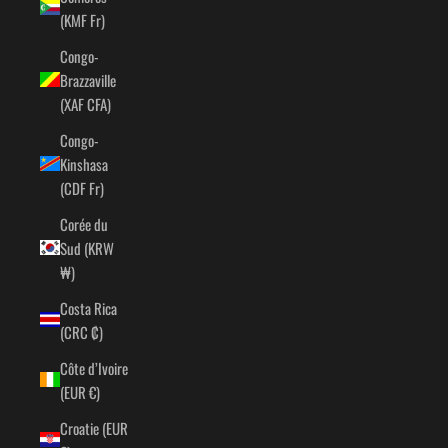
(KMF Fr)
Congo-
Brazzaville
(XAF CFA)
Congo-
Kinshasa
(CDF Fr)
Corée du
Sud (KRW
₩)
Costa Rica
(CRC ₡)
Côte d’Ivoire
(EUR €)
Croatie (EUR