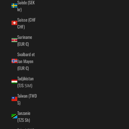
Suède (SEK
kr)
Suisse (CHF
CHF)
Suriname
(EUR €)
Svalbard et
Jan Mayen
(EUR €)
Tadjikistan
(TJS ЅМ)
Taïwan (TWD
$)
Tanzanie
(TZS Sh)