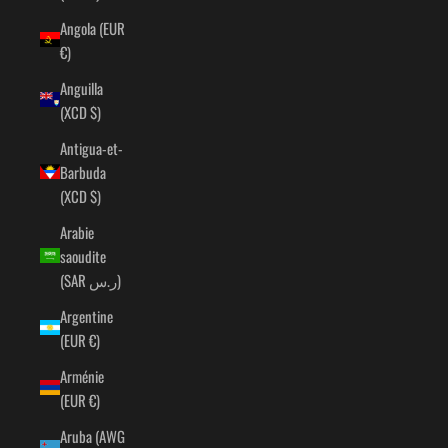
Angola (EUR
€)
Anguilla
(XCD $)
Antigua-et-
Barbuda
(XCD $)
Arabie
saoudite
(SAR ر.س)
Argentine
(EUR €)
Arménie
(EUR €)
Aruba (AWG