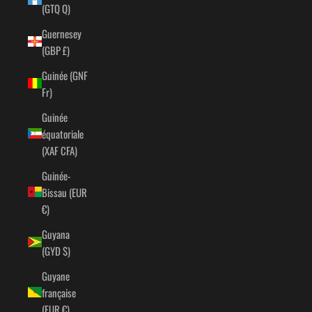
(GTQ Q)
Guernesey
(GBP £)
Guinée (GNF
Fr)
Guinée
équatoriale
(XAF CFA)
Guinée-
Bissau (EUR
€)
Guyana
(GYD $)
Guyane
française
(EUR €)