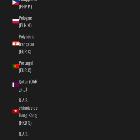
(PHP ₱)
Pologne
(PLN zł)
Polynésie
française
(EUR €)
Portugal
(EUR €)
Qatar (QAR
ر.ق)
R.A.S.
chinoise de
Hong Kong
(HKD $)
R.A.S.