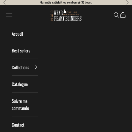
Passer au contenu
Garantie satisfait ou remboursé 30 jours
Précédent
Suiv
Wear Peaky Blinders
Menu
Recherche
Panier
Accueil
Best sellers
Collections
Catalogue
Suivre ma
commande
Contact