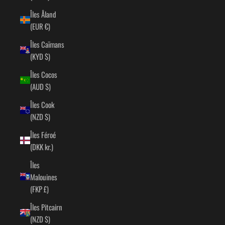
Îles Åland
(EUR €)
Îles Caïmans
(KYD $)
Îles Cocos
(AUD $)
Îles Cook
(NZD $)
Îles Féroé
(DKK kr.)
Îles
Malouines
(FKP £)
Îles Pitcairn
(NZD $)