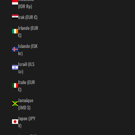
(IDR Rp)
Irak (EUR €)
Irlande (EUR
€)
Islande (ISK
kr)
Israël (ILS
₪)
Italie (EUR
€)
Jamaïque
(JMD $)
Japon (JPY
¥)