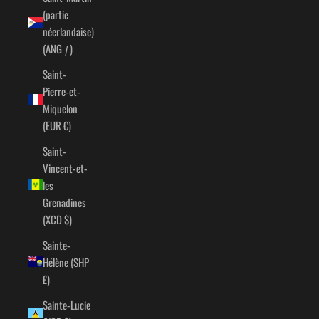
(partie
néerlandaise)
(ANG ƒ)
Saint-
Pierre-et-
Miquelon
(EUR €)
Saint-
Vincent-et-
les
Grenadines
(XCD $)
Sainte-
Hélène (SHP
£)
Sainte-Lucie