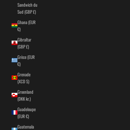
Sandwich du
Sud (GBP £)
Ghana (EUR
€)
Gibraltar
(GBP £)
Grèce (EUR
€)
Grenade
(XCD $)
Groenland
(DKK kr.)
Guadeloupe
(EUR €)
Guatemala