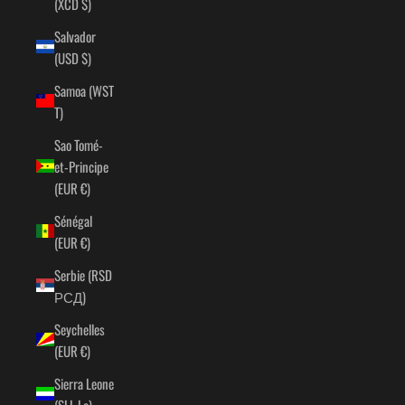
(XCD $)
Salvador
(USD $)
Samoa (WST
T)
Sao Tomé-
et-Principe
(EUR €)
Sénégal
(EUR €)
Serbie (RSD
РСД)
Seychelles
(EUR €)
Sierra Leone
(SLL Le)