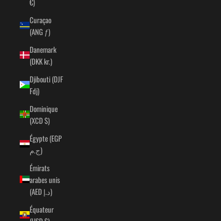
€)
Curaçao
(ANG ƒ)
Danemark
(DKK kr.)
Djibouti (DJF
Fdj)
Dominique
(XCD $)
Égypte (EGP
ج.م)
Émirats
arabes unis
(AED د.إ)
Équateur
(USD $)