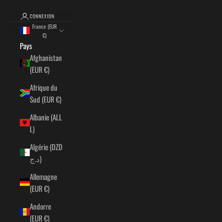
CONNEXION
France (EUR
€)
Pays
Afghanistan
(EUR €)
Afrique du
Sud (EUR €)
Albanie (ALL
L)
Algérie (DZD
د.ج)
Allemagne
(EUR €)
Andorre
(EUR €)