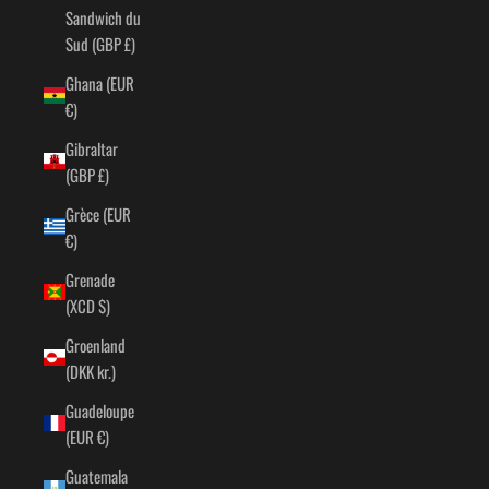
Sandwich du
Sud (GBP £)
Ghana (EUR
€)
Gibraltar
(GBP £)
Grèce (EUR
€)
Grenade
(XCD $)
Groenland
(DKK kr.)
Guadeloupe
(EUR €)
Guatemala