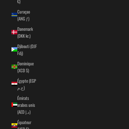
€)
Curaçao
(ANG ƒ)
Danemark
(DKK kr.)
Djibouti (DJF
Fdj)
Dominique
(XCD $)
Égypte (EGP
ج.م)
Émirats
arabes unis
(AED د.إ)
Équateur
(USD $)