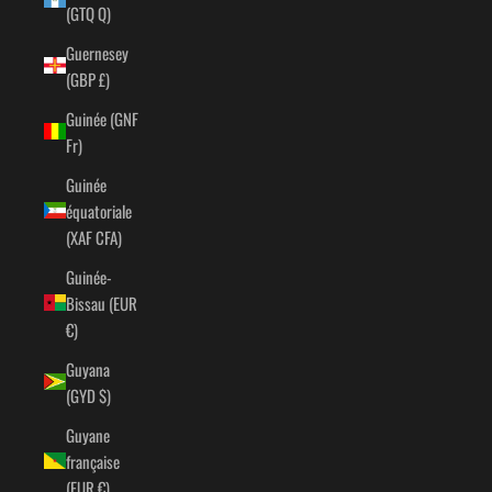
(GTQ Q)
Guernesey
(GBP £)
Guinée (GNF
Fr)
Guinée
équatoriale
(XAF CFA)
Guinée-
Bissau (EUR
€)
Guyana
(GYD $)
Guyane
française
(EUR €)