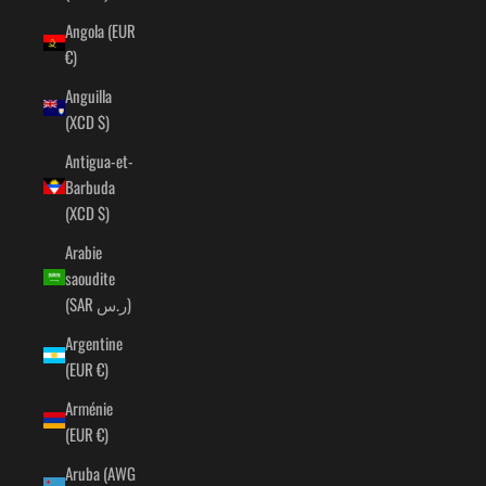
Angola (EUR
€)
Anguilla
(XCD $)
Antigua-et-
Barbuda
(XCD $)
Arabie
saoudite
(SAR ر.س)
Argentine
(EUR €)
Arménie
(EUR €)
Aruba (AWG