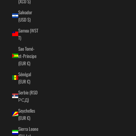
(XCD $)
Salvador
(USD $)
Samoa (WST
T)
Sao Tomé-
et-Principe
(EUR €)
Sénégal
(EUR €)
Serbie (RSD
РСД)
Seychelles
(EUR €)
Sierra Leone
(SLL Le)