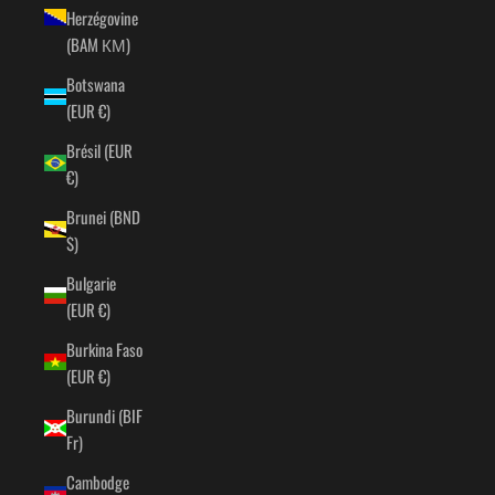
Herzégovine
(BAM КМ)
Botswana
(EUR €)
Brésil (EUR
€)
Brunei (BND
$)
Bulgarie
(EUR €)
Burkina Faso
(EUR €)
Burundi (BIF
Fr)
Cambodge