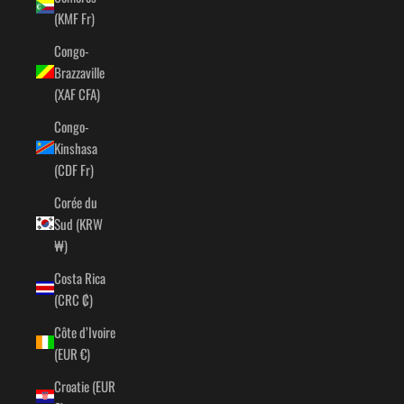
(KMF Fr)
Congo-
Brazzaville
(XAF CFA)
Congo-
Kinshasa
(CDF Fr)
Corée du
Sud (KRW
₩)
Costa Rica
(CRC ₡)
Côte d’Ivoire
(EUR €)
Croatie (EUR