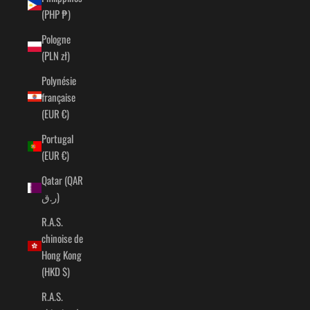
(PHP ₱)
Pologne
(PLN zł)
Polynésie
française
(EUR €)
Portugal
(EUR €)
Qatar (QAR
ر.ق)
R.A.S.
chinoise de
Hong Kong
(HKD $)
R.A.S.