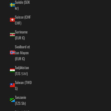
Suède (SEK
kr)
Suisse (CHF
CHF)
Suriname
(EUR €)
Svalbard et
Jan Mayen
(EUR €)
Tadjikistan
(TJS ЅМ)
Taïwan (TWD
$)
Tanzanie
(TZS Sh)