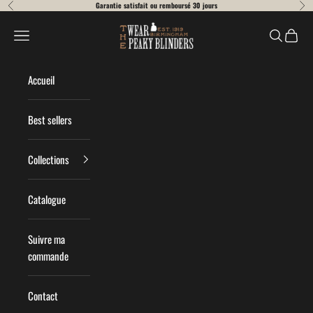
Passer au contenu
Garantie satisfait ou remboursé 30 jours
Précédent
Suiv
Wear Peaky Blinders
Menu
Recherche
Panier
Accueil
Best sellers
Collections
Catalogue
Suivre ma
commande
Contact