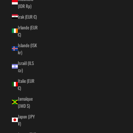
(IDR Rp)
Irak (EUR €)
Irlande (EUR
€)
Islande (ISK
kr)
Israël (ILS
₪)
Italie (EUR
€)
Jamaïque
(JMD $)
Japon (JPY
¥)