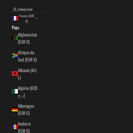
CONNEXION
France (EUR
€)
Pays
Afghanistan
(EUR €)
Afrique du
Sud (EUR €)
Albanie (ALL
L)
Algérie (DZD
د.ج)
Allemagne
(EUR €)
Andorre
(EUR €)