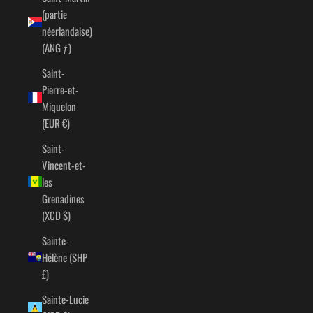
(partie
néerlandaise)
(ANG ƒ)
Saint-
Pierre-et-
Miquelon
(EUR €)
Saint-
Vincent-et-
les
Grenadines
(XCD $)
Sainte-
Hélène (SHP
£)
Sainte-Lucie