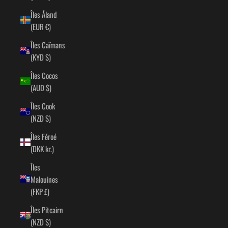
Îles Åland
(EUR €)
Îles Caïmans
(KYD $)
Îles Cocos
(AUD $)
Îles Cook
(NZD $)
Îles Féroé
(DKK kr.)
Îles
Malouines
(FKP £)
Îles Pitcairn
(NZD $)