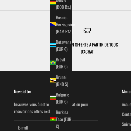
(BOB Bs.)
Bosnie-
Herzégovine
(BAM КМ)
Botswana
LIVRAISON OFFERTE À PARTIR DE 100€
(EUR €)
D'ACHAT
Brésil
(EUR €)
Brunei
(BND $)
Newsletter
Menu 
Bulgarie
(EUR €)
Inscrivez-vous à notre lettre d'information pour
Accue
recevoir des offres exclusives.
Burkina
Conta
Faso (EUR
Suiv
€)