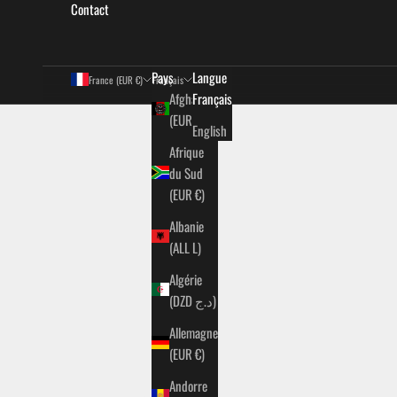
Contact
Pays
Langue
France (EUR €)
Français
Afghanistan
Français
(EUR €)
English
Afrique
du Sud
(EUR €)
Albanie
(ALL L)
Algérie
(DZD د.ج)
Allemagne
(EUR €)
Andorre