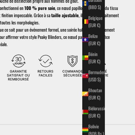
ouche de distinction propre aux hommes de goût.
(BBD $)
onfectionné en
100 % pure soie
, ce nœud papillon allie finesse du tissu
t finition impeccable. Grâce à sa
taille ajustable
, il s’adapte parfaitement
Belgique
 toutes les morphologies.
(EUR €)
ue ce soit pour un événement formel, une soirée habillée ou simplement
Belize
our affirmer votre style Peaky Blinders, ce nœud papillon est la pièce
(EUR €)
déale.
Bénin
(EUR €)
Bermudes
(USD $)
Bhoutan
(EUR €)
Biélorussie
(EUR €)
Bolivie
(BOB Bs.)