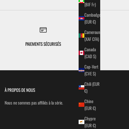
(BIF Fr)
Cambodge
(EUR €)
Cameroun
(XAF CFA)
PAIEMENTS SÉCURISÉS
Canada
(CAD $)
Cap-Vert
(CVE $)
Chili (EUR
À PROPOS DE NOUS
€)
Chine
Nous ne sommes pas affiliés à la série.
(EUR €)
Chypre
(EUR €)