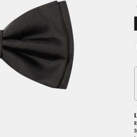
L
R
S