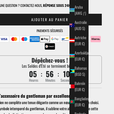
UNE QUESTION ?
CONTACTEZ-NOUS
,
RÉPONSE SOUS 24H
Aruba
(AWG ƒ)
AJOUTER AU PANIER
Australie
(AUD $)
PAIEMENTS SÉCURISÉS
Autriche
(EUR €)
Azerbaïdjan
Dépêchez-vous !
(EUR €)
Les Soldes d'Été se terminent bientôt
Bahamas
05
:
56
:
09
(BSD $)
Heures
Minutes
Secondes
Bahreïn
(EUR €)
’accessoire du gentleman par excellence
Bangladesh
ien ne complète une tenue élégante comme un nœud papillon bien choisi.
(EUR €)
ymbole intemporel du gentleman, il sublime votre allure et apporte cette
Barbade