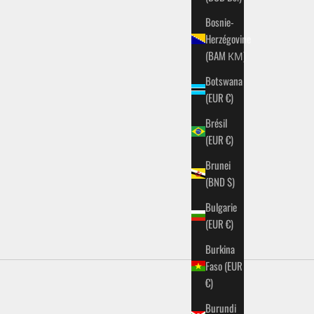
Bosnie-
Herzégovine
(BAM КМ)
Botswana
(EUR €)
Brésil
(EUR €)
Brunei
(BND $)
Bulgarie
(EUR €)
Burkina
Faso (EUR
€)
Burundi