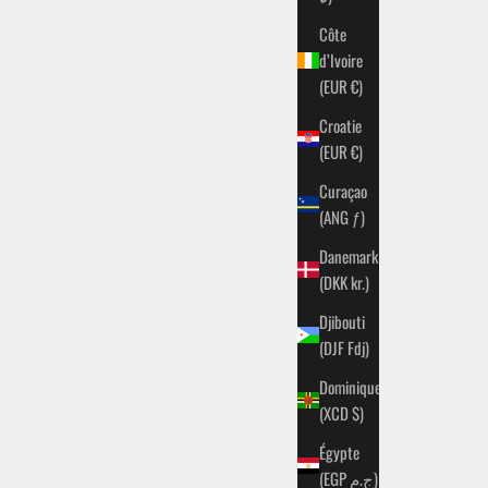
Côte
d’Ivoire
(EUR €)
Croatie
(EUR €)
Curaçao
(ANG ƒ)
Danemark
(DKK kr.)
Djibouti
(DJF Fdj)
Dominique
(XCD $)
Égypte
(EGP ج.م)