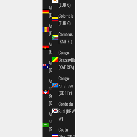
(EUR €)
Allemagne
(EUR €)
Colombie
(EUR €)
Andorre
(EUR €)
Comores
(KMF Fr)
Angola
(EUR €)
Congo-
Brazzaville
Anguilla
(XAF CFA)
(XCD $)
Congo-
Antigua-
Kinshasa
et-
(CDF Fr)
Barbuda
(XCD $)
Corée du
Sud (KRW
Arabie
₩)
saoudite
(SAR
Costa
ر.س)
Rica (CRC