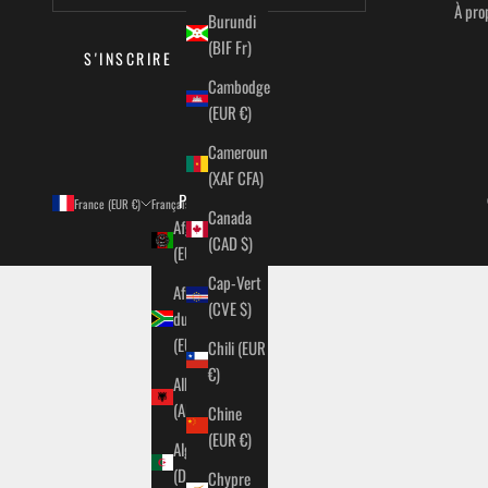
À pro
Burundi
(BIF Fr)
S'INSCRIRE
Cambodge
(EUR €)
Cameroun
(XAF CFA)
Pays
Langue
France (EUR €)
Français
Canada
Afghanistan
Français
(CAD $)
(EUR €)
English
Cap-Vert
Afrique
(CVE $)
du Sud
(EUR €)
Chili (EUR
€)
Albanie
(ALL L)
Chine
(EUR €)
Algérie
(DZD د.ج)
Chypre