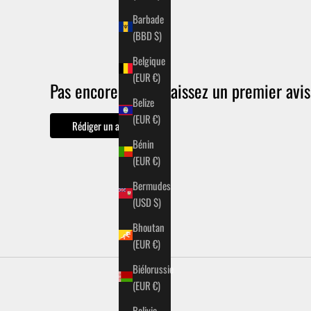
Barbade
(BBD $)
Belgique
(EUR €)
Pas encore d'avis. Laissez un premier avis
Belize
(EUR €)
Rédiger un avis
Bénin
(EUR €)
Bermudes
(USD $)
Bhoutan
(EUR €)
Biélorussie
(EUR €)
Bolivie