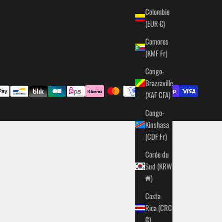
Colombie
(EUR €)
Comores
(KMF Fr)
Congo-
Brazzaville
(XAF CFA)
Congo-
Kinshasa
(CDF Fr)
Corée du
Sud (KRW
₩)
Costa
Rica (CRC
₡)