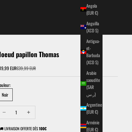
Angola
(EUR €)
Anguilla
(XCD $)
Antigua-
et-
Noeud papillon Thomas
Barbuda
(XCD $)
rix de vente
Prix normal
19,99 EUR
€39,99 EUR
Arabie
saoudite
ouleur:
(SAR
ر.س)
Noir
Argentine
iminuer la quantité
Augmenter la quantité
(EUR €)
Arménie
🚚 LIVRAISON OFFERTE DÈS
100€
(EUR €)