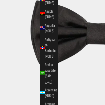
(EUR €)
Angola
(EUR €)
Anguilla
(XCD $)
Antigua-
et-
Barbuda
(XCD $)
Arabie
saoudite
(SAR
ر.س)
Argentine
(EUR €)
Arménie