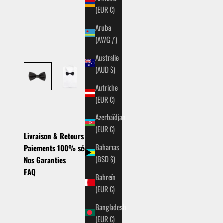
(EUR €)
Aruba
(AWG ƒ)
Australie
(AUD $)
Autriche
(EUR €)
Azerbaïdjan
(EUR €)
Livraison & Retours
Bahamas
Paiements 100% sécurisés
(BSD $)
Nos Garanties
FAQ
Bahreïn
(EUR €)
Bangladesh
(EUR €)