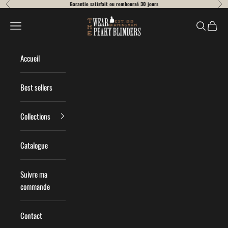
Passer au contenu
Garantie satisfait ou remboursé 30 jours
Précédent
Suiv
Wear Peaky Blinders
Menu
Recherche
Panier
Accueil
Best sellers
Collections
Catalogue
Suivre ma
commande
Contact