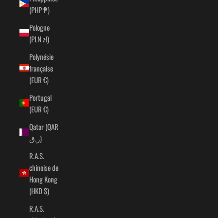
(PHP ₱)
Pologne
(PLN zł)
Polynésie
française
(EUR €)
Portugal
(EUR €)
Qatar (QAR
ر.ق)
R.A.S.
chinoise de
Hong Kong
(HKD $)
R.A.S.