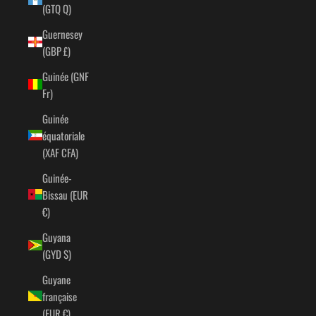
(GTQ Q)
Guernesey
(GBP £)
Guinée (GNF
Fr)
Guinée
équatoriale
(XAF CFA)
Guinée-
Bissau (EUR
€)
Guyana
(GYD $)
Guyane
française
(EUR €)