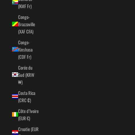
(KMF Fr)
Congo-
Brazzaville
(XAF CFA)
Congo-
Kinshasa
(CDF Fr)
Corée du
Sud (KRW
₩)
Costa Rica
(CRC ₡)
Côte d’Ivoire
(EUR €)
Croatie (EUR