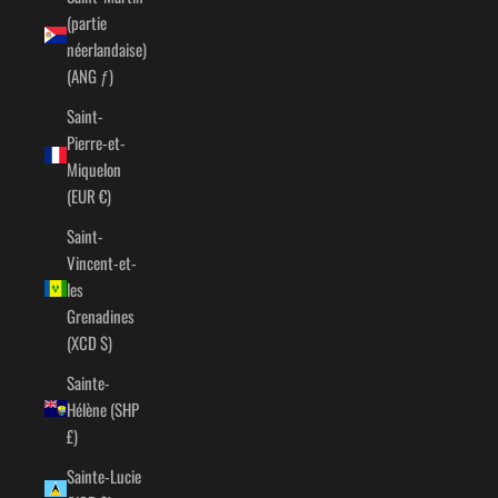
(partie
néerlandaise)
(ANG ƒ)
Saint-
Pierre-et-
Miquelon
(EUR €)
Saint-
Vincent-et-
les
Grenadines
(XCD $)
Sainte-
Hélène (SHP
£)
Sainte-Lucie