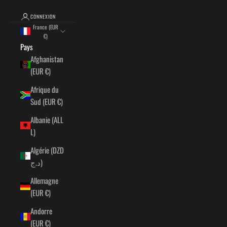
CONNEXION
France (EUR
€)
Pays
Afghanistan
(EUR €)
Afrique du
Sud (EUR €)
Albanie (ALL
L)
Algérie (DZD
د.ج)
Allemagne
(EUR €)
Andorre
(EUR €)