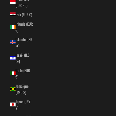
(IDR Rp)
Irak (EUR €)
Irlande (EUR
€)
Islande (ISK
kr)
Israël (ILS
₪)
Italie (EUR
€)
Jamaïque
(JMD $)
Japon (JPY
¥)