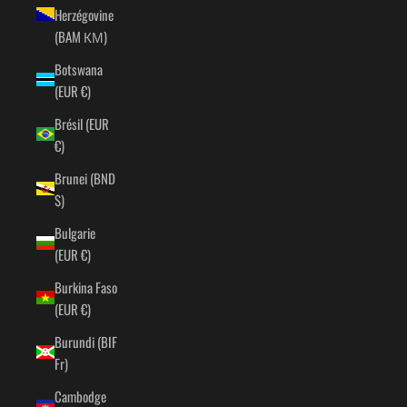
Herzégovine
(BAM КМ)
Botswana
(EUR €)
Brésil (EUR
€)
Brunei (BND
$)
Bulgarie
(EUR €)
Burkina Faso
(EUR €)
Burundi (BIF
Fr)
Cambodge