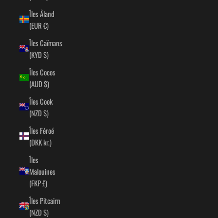
Îles Åland
(EUR €)
Îles Caïmans
(KYD $)
Îles Cocos
(AUD $)
Îles Cook
(NZD $)
Îles Féroé
(DKK kr.)
Îles
Malouines
(FKP £)
Îles Pitcairn
(NZD $)