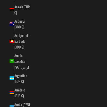
Angola (EUR
€)
Anguilla
(XCD $)
Antigua-et-
Barbuda
(XCD $)
Arabie
saoudite
(SAR ر.س)
Argentine
(EUR €)
Arménie
(EUR €)
Aruba (AWG