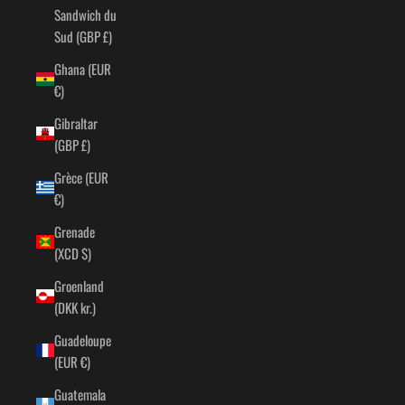
Sandwich du
Sud (GBP £)
Ghana (EUR
€)
Gibraltar
(GBP £)
Grèce (EUR
€)
Grenade
(XCD $)
Groenland
(DKK kr.)
Guadeloupe
(EUR €)
Guatemala