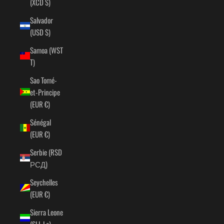
(XCD $)
Salvador
(USD $)
Samoa (WST
T)
Sao Tomé-
et-Principe
(EUR €)
Sénégal
(EUR €)
Serbie (RSD
РСД)
Seychelles
(EUR €)
Sierra Leone
(SLL Le)