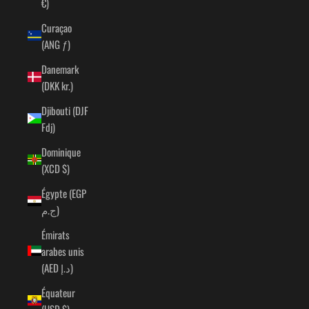
€)
Curaçao
(ANG ƒ)
Danemark
(DKK kr.)
Djibouti (DJF
Fdj)
Dominique
(XCD $)
Égypte (EGP
ج.م)
Émirats
arabes unis
(AED د.إ)
Équateur
(USD $)