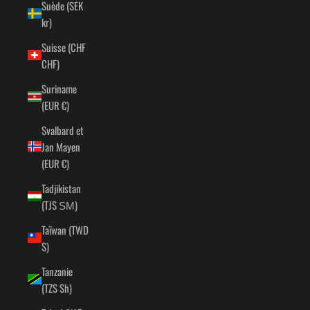
Suède (SEK
kr)
Suisse (CHF
CHF)
Suriname
(EUR €)
Svalbard et
Jan Mayen
(EUR €)
Tadjikistan
(TJS ЅМ)
Taïwan (TWD
$)
Tanzanie
(TZS Sh)