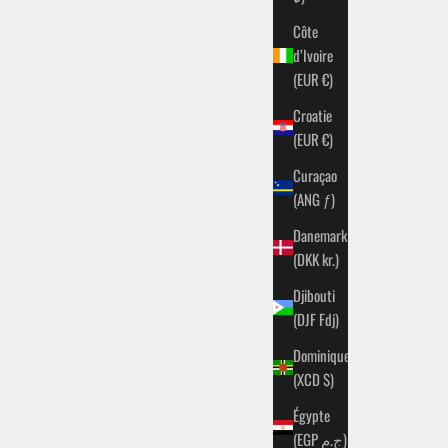
Côte
d’Ivoire
(EUR €)
Croatie
(EUR €)
Curaçao
(ANG ƒ)
Danemark
(DKK kr.)
Djibouti
(DJF Fdj)
Dominique
(XCD $)
Égypte
(EGP ج.م)