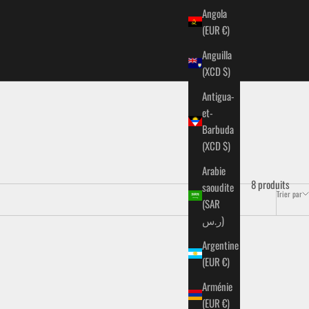
Angola
(EUR €)
Anguilla
(XCD $)
Antigua-
et-
Barbuda
(XCD $)
Arabie
8 produits
saoudite
Trier par
(SAR
ر.س)
Argentine
- 55%
(EUR €)
Arménie
(EUR €)