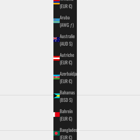
(EUR €)
Aruba
(AWG ƒ)
Australie
(AUD $)
Autriche
AUTHENTIQUE MANTEAU LONG ANGLAIS NOIR
AUTHENTIQ
(EUR €)
PRIX DE VENTE
PRIX NORMAL
P
€149,99 EUR
€299,99 EUR
€
Azerbaïdjan
(EUR €)
Bahamas
(BSD $)
Bahreïn
(EUR €)
Bangladesh
(EUR €)