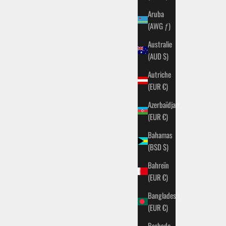
Aruba
(AWG ƒ)
Australie
(AUD $)
Autriche
(EUR €)
Azerbaïdjan
R
MANTEAU ANGLAIS GRIS
(EUR €)
AL
PRIX DE VENTE
PRIX NORMAL
UR
€89,99 EUR
€199,99 EUR
Bahamas
(BSD $)
Bahreïn
- 47%
(EUR €)
Bangladesh
(EUR €)
Barbade