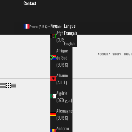
Contact
Pays
Langue
France (EUR €)
Français
Afghanistan
Français
(EUR €)
English
Afrique
ACCUEIL
SHOP
TOUS 
du Sud
(EUR €)
Albanie
(ALL L)
Algérie
(DZD د.ج)
- 55%
- 55%
Allemagne
(EUR €)
Andorre