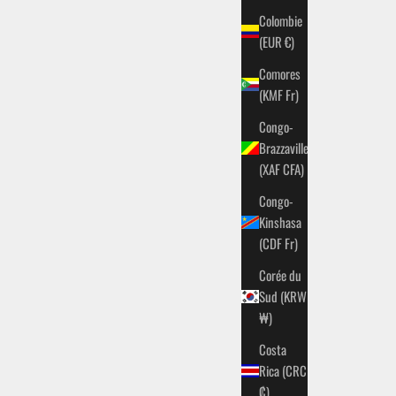
Colombie
(EUR €)
Comores
(KMF Fr)
Congo-
Brazzaville
(XAF CFA)
Congo-
Kinshasa
(CDF Fr)
Corée du
Sud (KRW
₩)
Costa
Rica (CRC
₡)