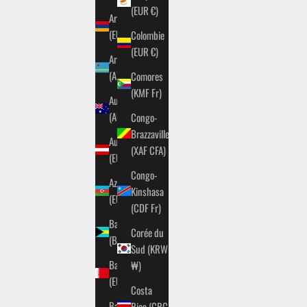
(EUR €)
Arménie
(EUR €)
Colombie
(EUR €)
Aruba
(AWG ƒ)
Comores
(KMF Fr)
Australie
(AUD $)
Congo-
Brazzaville
Autriche
(XAF CFA)
(EUR €)
Congo-
Azerbaïdjan
Kinshasa
(EUR €)
(CDF Fr)
Bahamas
Corée du
(BSD $)
Sud (KRW
Bahreïn
₩)
(EUR €)
Costa
Bangladesh
Rica (CRC