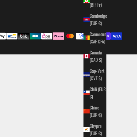
(BIF Fr)
Cambodge
(EUR €)
Cameroun
(XAF CFA)
Canada
(CAD $)
Cap-Vert
(CVE $)
Chili (EUR
€)
Chine
(EUR €)
Chypre
(EUR €)