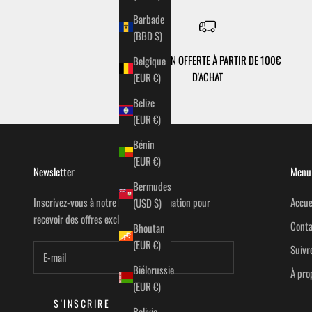
Barbade
(BBD $)
LIVRAISON OFFERTE À PARTIR DE 100€
Belgique
D'ACHAT
(EUR €)
Belize
(EUR €)
Bénin
(EUR €)
Newsletter
Menu 
Bermudes
Inscrivez-vous à notre lettre d'information pour
Accue
(USD $)
recevoir des offres exclusives.
Conta
Bhoutan
(EUR €)
Suiv
Biélorussie
À pro
(EUR €)
S'INSCRIRE
Bolivie