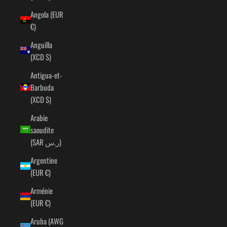
Angola (EUR
€)
Anguilla
(XCD $)
Antigua-et-
Barbuda
(XCD $)
Arabie
saoudite
(SAR ر.س)
Argentine
(EUR €)
Arménie
(EUR €)
Aruba (AWG