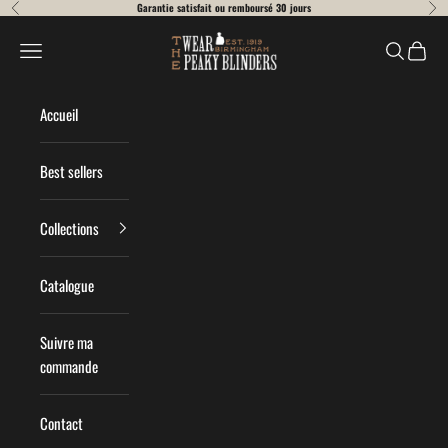
Passer au contenu
Garantie satisfait ou remboursé 30 jours
Précédent
Suiv
Wear Peaky Blinders
Menu
Recherche
Panier
Accueil
Best sellers
Collections
Catalogue
Suivre ma
commande
Contact