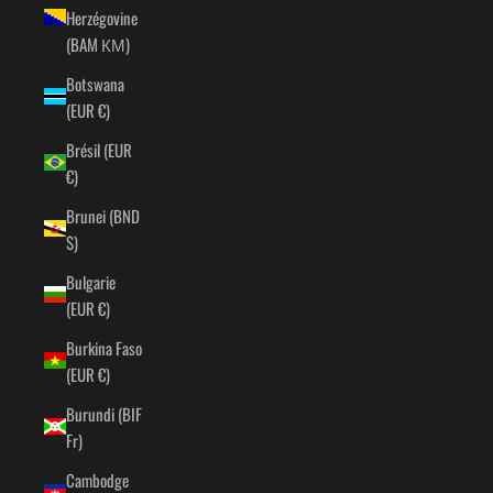
Herzégovine
(BAM КМ)
Botswana
(EUR €)
Brésil (EUR
€)
Brunei (BND
$)
Bulgarie
(EUR €)
Burkina Faso
(EUR €)
Burundi (BIF
Fr)
Cambodge