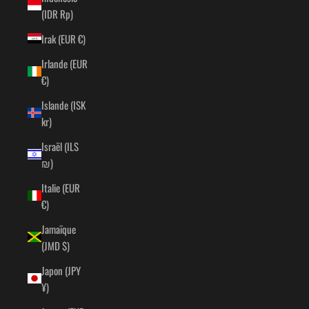
(IDR Rp)
Irak (EUR €)
Irlande (EUR
€)
Islande (ISK
kr)
Israël (ILS
₪)
Italie (EUR
€)
Jamaïque
(JMD $)
Japon (JPY
¥)