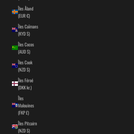
Îles Åland
(EUR €)
Îles Caïmans
(KYD $)
Îles Cocos
(AUD $)
Îles Cook
(NZD $)
Îles Féroé
(DKK kr.)
Îles
Malouines
(FKP £)
Îles Pitcairn
(NZD $)