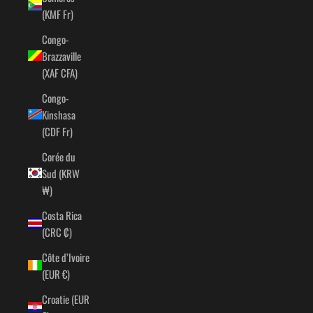
(KMF Fr)
Congo-
Brazzaville
(XAF CFA)
Congo-
Kinshasa
(CDF Fr)
Corée du
Sud (KRW
₩)
Costa Rica
(CRC ₡)
Côte d’Ivoire
(EUR €)
Croatie (EUR