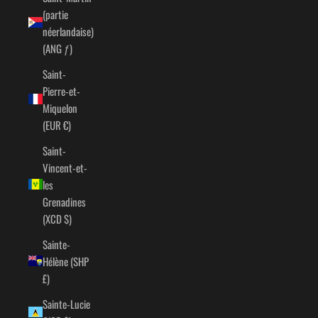
(partie
néerlandaise)
(ANG ƒ)
Saint-
Pierre-et-
Miquelon
(EUR €)
Saint-
Vincent-et-
les
Grenadines
(XCD $)
Sainte-
Hélène (SHP
£)
Sainte-Lucie