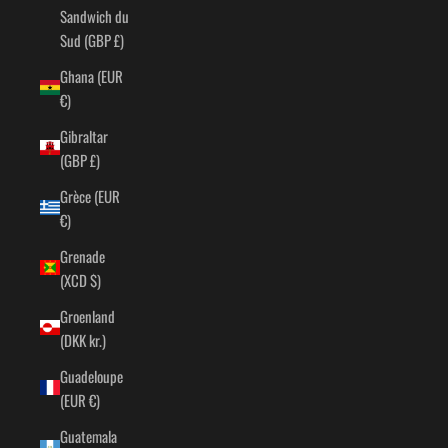
Sandwich du
Sud (GBP £)
Ghana (EUR
€)
Gibraltar
(GBP £)
Grèce (EUR
€)
Grenade
(XCD $)
Groenland
(DKK kr.)
Guadeloupe
(EUR €)
Guatemala