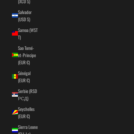
(XCD $)
Salvador
(USD $)
Samoa (WST
T)
Sao Tomé-
et-Principe
(EUR €)
Sénégal
(EUR €)
Serbie (RSD
РСД)
Seychelles
(EUR €)
Sierra Leone
(SLL Le)