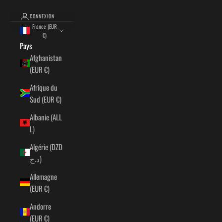
CONNEXION
France (EUR
€)
Pays
Afghanistan
(EUR €)
Afrique du
Sud (EUR €)
Albanie (ALL
L)
Algérie (DZD
د.ج)
Allemagne
(EUR €)
Andorre
(EUR €)