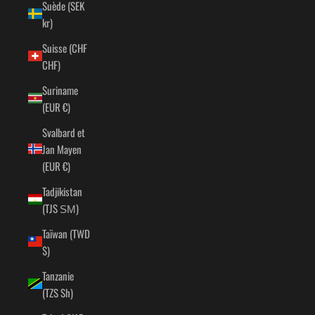
Suède (SEK
kr)
Suisse (CHF
CHF)
Suriname
(EUR €)
Svalbard et
Jan Mayen
(EUR €)
Tadjikistan
(TJS ЅМ)
Taïwan (TWD
$)
Tanzanie
(TZS Sh)