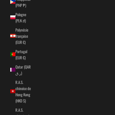
(PHP ₱)
Pologne
(PLN zł)
Polynésie
française
(EUR €)
Portugal
(EUR €)
Qatar (QAR
ر.ق)
R.A.S.
chinoise de
Hong Kong
(HKD $)
R.A.S.