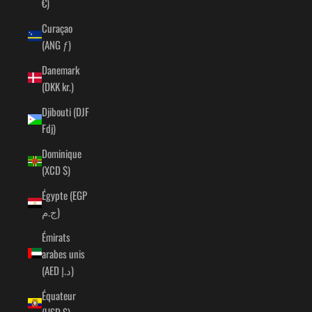
€)
Curaçao
(ANG ƒ)
Danemark
(DKK kr.)
Djibouti (DJF
Fdj)
Dominique
(XCD $)
Égypte (EGP
ج.م)
Émirats
arabes unis
(AED د.إ)
Équateur
(USD $)