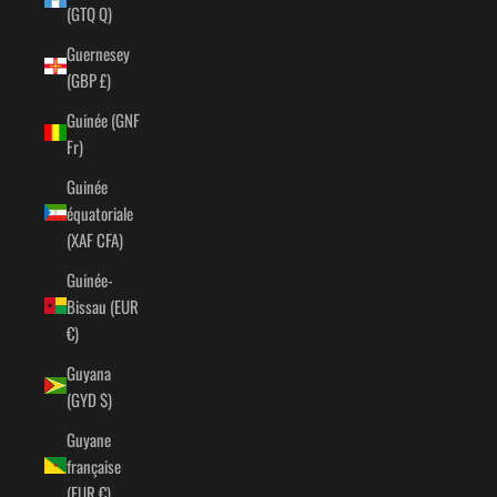
(GTQ Q)
Guernesey
(GBP £)
Guinée (GNF
Fr)
Guinée
équatoriale
(XAF CFA)
Guinée-
Bissau (EUR
€)
Guyana
(GYD $)
Guyane
française
(EUR €)